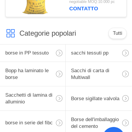
negotiable MOQ:10.000 pc
polipropilene tessute
CONTATTO
abitudine con stampa
Categorie popolari
Tutti
borse in PP tessuto
sacchi tessuti pp
Bopp ha laminato le
Sacchi di carta di
borse
Multiwall
Sacchetti di lamina di
Borse sigillate valvola
alluminio
Borse dell'imballaggio
borse in serie del fibc
del cemento