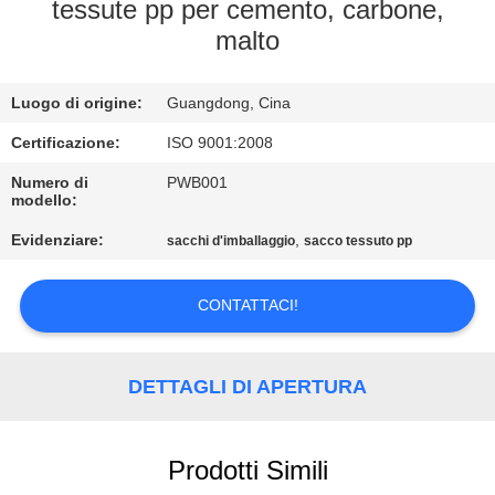
DI
tessute pp per cemento, carbone,
malto
QUALITÀ
Luogo di origine:
Guangdong, Cina
CONTATTACI
Certificazione:
ISO 9001:2008
RICHIEDERE
Numero di
PWB001
modello:
UN
Evidenziare:
,
sacchi d'imballaggio
sacco tessuto pp
PREVENTIVO
CONTATTACI!
MAPPA
DEL
DETTAGLI DI APERTURA
SITO
PRIVACY
Prodotti Simili