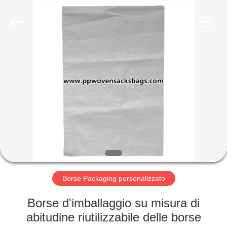
Silk
Road
Enterprise
Management
Services
Co.,LTD.
All
Rights
CASA
Reserved.
PRODOTTI
CHI
SIAMO
FATORY
TOUR
Borse Packaging personalizzato
Borse d'imballaggio su misura di
CONTROLLO
abitudine riutilizzabile delle borse