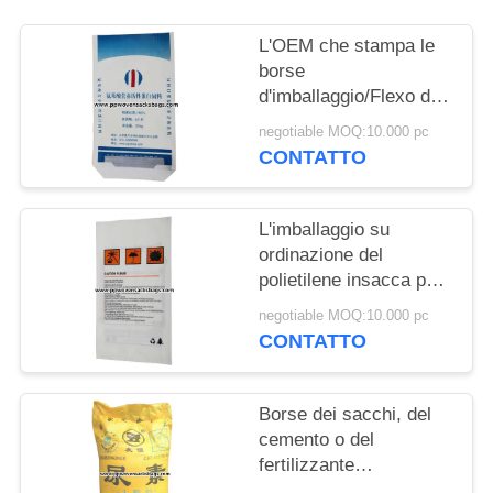
POLICY
L'OEM che stampa le
borse
d'imballaggio/Flexo di
abitudine tessute pp ha
negotiable MOQ:10.000 pc
stampato i sacchi
CONTATTO
tessuti pp
L'imballaggio su
ordinazione del
polietilene insacca per
il polimero composto
negotiable MOQ:10.000 pc
sintetico 25kg ~ 50kg
CONTATTO
Borse dei sacchi, del
cemento o del
fertilizzante
dell'imballaggio del