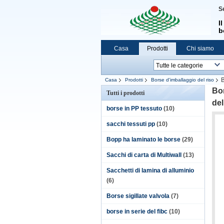
Se
I
b
Casa
Prodotti
Chi siamo
B
Casa
Prodotti
Borse d'imballaggio del riso
Bor
Tutti i prodotti
del
borse in PP tessuto
(10)
sacchi tessuti pp
(10)
Bopp ha laminato le borse
(29)
Sacchi di carta di Multiwall
(13)
Sacchetti di lamina di alluminio
(6)
Borse sigillate valvola
(7)
borse in serie del fibc
(10)