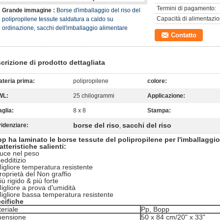
Termini di pagamento:
Grande immagine :
Borse d'imballaggio del riso del
Capacità di alimentazio
polipropilene tessute saldatura a caldo su
ordinazione, sacchi dell'imballaggio alimentare
Contatto
crizione di prodotto dettagliata
teria prima:
polipropilene
colore:
WL:
25 chilogrammi
Applicazione:
glia:
8 x 8
Stampa:
borse del riso
sacchi del riso
idenziare:
,
p ha laminato le borse tessute del polipropilene per l'imballaggio
atteristiche salienti:
uce nel peso
edditizio
igliore temperatura resistente
roprietà del Non graffio
iù rigido & più forte
igliore a prova d'umidità
igliore bassa temperatura resistente
cifiche
eriale
Pp, Bopp
mensione
50 x 84 cm/20" x 33"