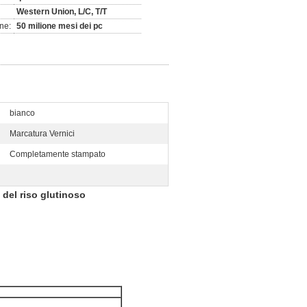
Western Union, L/C, T/T
ne:
50 milione mesi dei pc
bianco
Marcatura Vernici
Completamente stampato
 del riso glutinoso