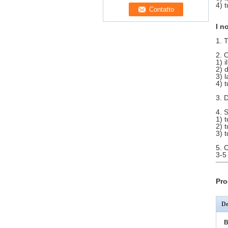
4) 
I no
1. 
2. 
1) i
2) 
3) 
4) 
3. 
4. S
1) 
2) 
3) t
5. 
3-5
Pro
De
B