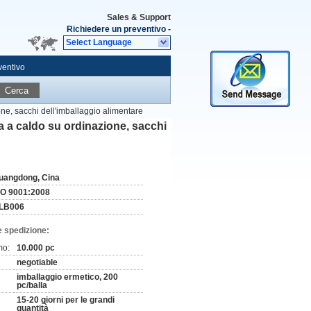
Sales & Support
Richiedere un preventivo
-
Select Language
ventivo
Cerca
one, sacchi dell'imballaggio alimentare
ra a caldo su ordinazione, sacchi
uangdong, Cina
SO 9001:2008
LB006
e spedizione:
mo:
10.000 pc
negotiable
imballaggio ermetico, 200
pc/balla
15-20 giorni per le grandi
quantità