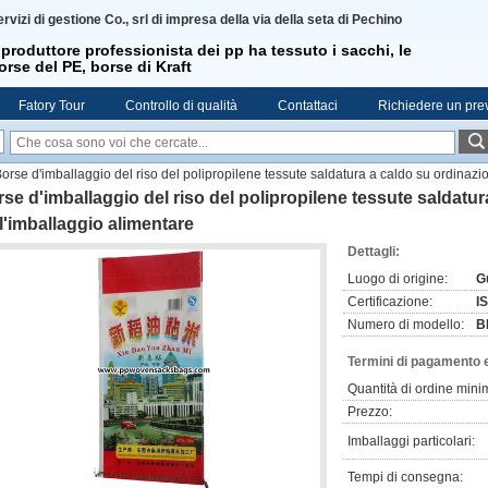
rvizi di gestione Co., srl di impresa della via della seta di Pechino
l produttore professionista dei pp ha tessuto i sacchi, le
orse del PE, borse di Kraft
Fatory Tour
Controllo di qualità
Contattaci
Richiedere un pre
orse d'imballaggio del riso del polipropilene tessute saldatura a caldo su ordinazi
se d'imballaggio del riso del polipropilene tessute saldatu
l'imballaggio alimentare
Dettagli:
Luogo di origine:
G
Certificazione:
I
Numero di modello:
B
Termini di pagamento 
Quantità di ordine mini
Prezzo:
Imballaggi particolari:
Tempi di consegna: