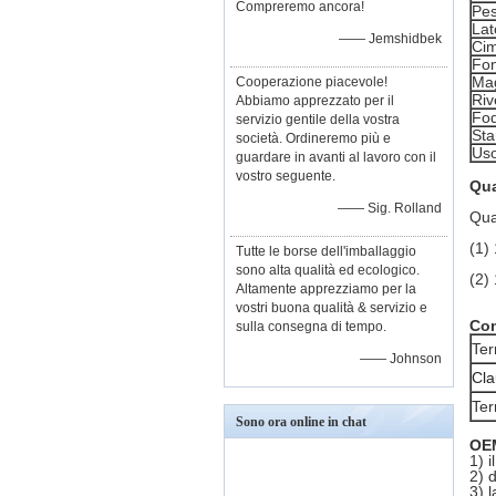
Compreremo ancora!
Pes
Lat
—— Jemshidbek
Ci
Fo
Mag
Cooperazione piacevole!
Riv
Abbiamo apprezzato per il
Fod
servizio gentile della vostra
St
società. Ordineremo più e
Us
guardare in avanti al lavoro con il
vostro seguente.
Qua
—— Sig. Rolland
Qua
(1)
Tutte le borse dell'imballaggio
sono alta qualità ed ecologico.
(2)
Altamente apprezziamo per la
vostri buona qualità & servizio e
Co
sulla consegna di tempo.
Ter
—— Johnson
Cla
Ter
Sono ora online in chat
OEM
1) i
2) 
3) 