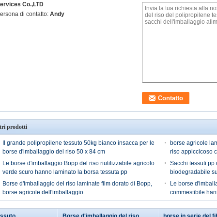
ervices Co.,LTD
ersona di contatto:
Andy
tri prodotti
Il grande polipropilene tessuto 50kg bianco insacca per le
borse agricole la
borse d'imballaggio del riso 50 x 84 cm
riso appiccicoso 
Le borse d'imballaggio Bopp del riso riutilizzabile agricolo
Sacchi tessuti pp 
verde scuro hanno laminato la borsa tessuta pp
biodegradabile su
Borse d'imballaggio del riso laminate film dorato di Bopp,
Le borse d'imball
borse agricole dell'imballaggio
commestibile hann
essuto
Borse d'imballaggio del riso
borse in serie del f