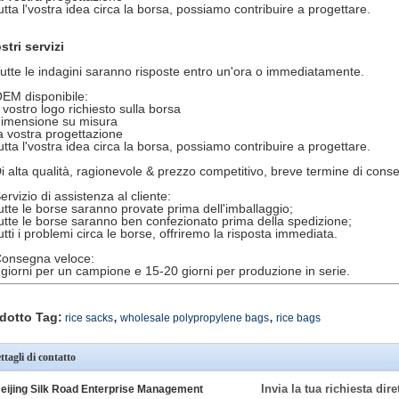
tutta l'vostra idea circa la borsa, possiamo contribuire a progettare.
stri servizi
Tutte le indagini saranno risposte entro un'ora o immediatamente.
OEM disponibile:
l vostro logo richiesto sulla borsa
dimensione su misura
la vostra progettazione
tutta l'vostra idea circa la borsa, possiamo contribuire a progettare.
Di alta qualità, ragionevole & prezzo competitivo, breve termine di cons
ervizio di assistenza al cliente:
tutte le borse saranno provate prima dell'imballaggio;
tutte le borse saranno ben confezionato prima della spedizione;
utti i problemi circa le borse, offriremo la risposta immediata.
Consegna veloce:
 giorni per un campione e 15-20 giorni per produzione in serie.
,
,
dotto Tag:
rice sacks
wholesale polypropylene bags
rice bags
ttagli di contatto
Invia la tua richiesta dir
eijing Silk Road Enterprise Management