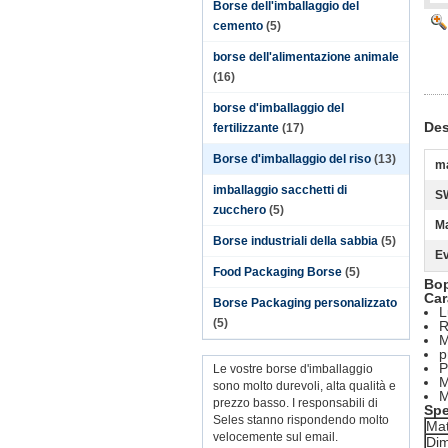
Borse dell'imballaggio del
cemento
(5)
borse dell'alimentazione animale
(16)
borse d'imballaggio del
Des
fertilizzante
(17)
Borse d'imballaggio del riso
(13)
ma
imballaggio sacchetti di
S
zucchero
(5)
Ma
Borse industriali della sabbia
(5)
Ev
Food Packaging Borse
(5)
Bop
Car
Borse Packaging personalizzato
L
(5)
R
M
p
P
Le vostre borse d'imballaggio
M
sono molto durevoli, alta qualità e
M
prezzo basso. I responsabili di
Spe
Seles stanno rispondendo molto
Mat
velocemente sul email.
Di