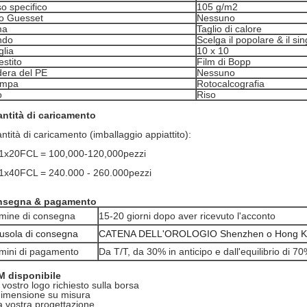
o specifico
105 g/m2
o Guesset
Nessuno
ma
Taglio di calore
ndo
Scelga il popolare & il si
lia
10 x 10
estito
Film di Bopp
era del PE
Nessuno
ampa
Rotocalcografia
o
Riso
ntità di caricamento
ntità di caricamento (imballaggio appiattito):
 1x20FCL = 100,000-120,000pezzi
 1x40FCL = 240.000 - 260.000pezzi
nsegna & pagamento
mine di consegna
15-20 giorni dopo aver ricevuto l'acconto
usola di consegna
CATENA DELL'OROLOGIO Shenzhen o Hong K
mini di pagamento
Da T/T, da 30% in anticipo e dall'equilibrio di 7
 disponibile
l vostro logo richiesto sulla borsa
dimensione su misura
la vostra progettazione