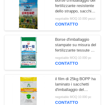
Borse d'imballaggio del
POLICY
fertilizzante resistente
dello strappo, sacchi
chimici dell'imballaggio
negotiable MOQ:10.000 pezzi
tessuti pp
CONTATTO
Borse d'imballaggio
stampate su misura del
fertilizzante tessute pp
per l'imballaggio del
negotiable MOQ:10.000 pc
Monoammonium
CONTATTO
il film di 25kg BOPP ha
laminato i sacchetti
d'imballaggio del
fertilizzante/sacchi
negotiable MOQ:10.000 pc
d'imballaggio agricoli di
CONTATTO