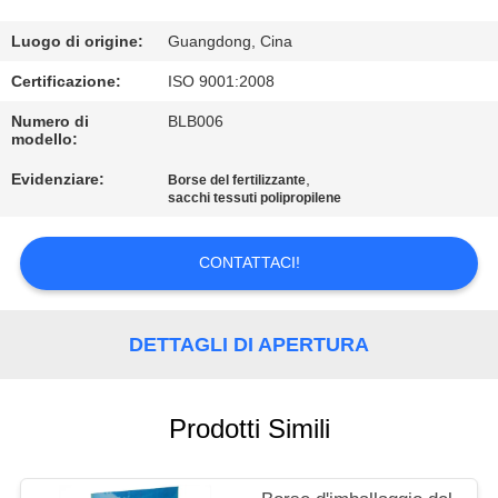
DI
QUALITÀ
Luogo di origine:
Guangdong, Cina
Certificazione:
ISO 9001:2008
CONTATTACI
Numero di
BLB006
modello:
RICHIEDERE
Evidenziare:
,
Borse del fertilizzante
sacchi tessuti polipropilene
UN
PREVENTIVO
CONTATTACI!
MAPPA
DETTAGLI DI APERTURA
DEL
SITO
Prodotti Simili
PRIVACY