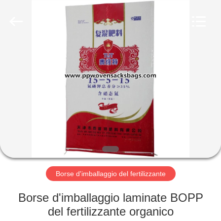
Silk
Road
Enterprise
Management
Services
Co.,LTD.
All
Rights
CASA
Reserved.
PRODOTTI
CHI
SIAMO
FATORY
TOUR
Borse d'imballaggio del fertilizzante
Borse d'imballaggio laminate BOPP
CONTROLLO
del fertilizzante organico